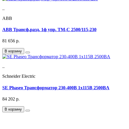
..
ABB
ABB Трансф.разд. 1ф упр. TM-C 2500/115-230
81 656
р.
В корзину
..
Schneider Electric
SE Phaseo Трансформатор 230-400В 1x115В 2500ВA
84 202
р.
В корзину
Подписка на Email рассылку