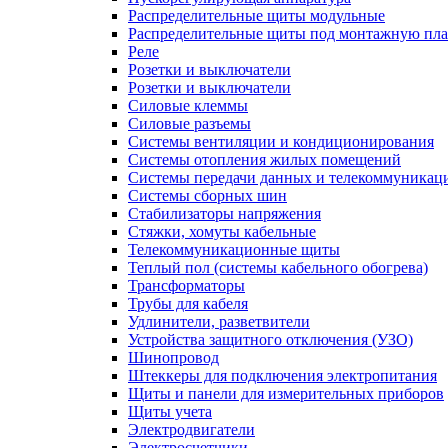
Распределительные щиты модульные
Распределительные щиты под монтажную пла
Реле
Розетки и выключатели
Розетки и выключатели
Силовые клеммы
Силовые разъемы
Системы вентиляции и кондиционирования
Системы отопления жилых помещений
Системы передачи данных и телекоммуникац
Системы сборных шин
Стабилизаторы напряжения
Стяжки, хомуты кабельные
Телекоммуникационные щиты
Теплый пол (системы кабельного обогрева)
Трансформаторы
Трубы для кабеля
Удлинители, разветвители
Устройства защитного отключения (УЗО)
Шинопровод
Штеккеры для подключения электропитания
Щиты и панели для измерительных приборов
Щиты учета
Электродвигатели
Электросчетчики