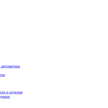
 автоматика
тия
али и изделия
одчики