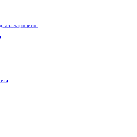
 для электрощитов
и
тели