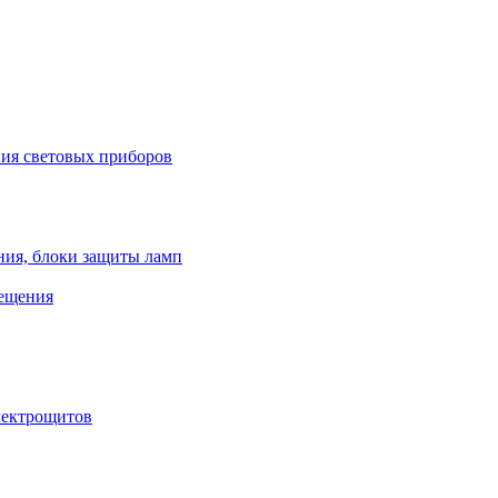
ния световых приборов
ния, блоки защиты ламп
вещения
лектрощитов