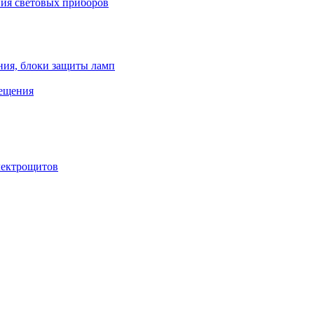
ния световых приборов
ния, блоки защиты ламп
вещения
лектрощитов