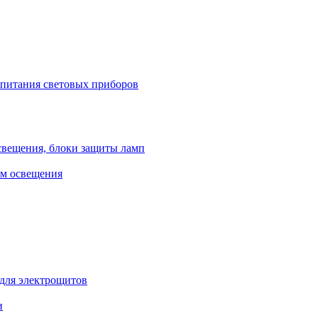
 питания световых приборов
свещения, блоки защиты ламп
ем освещения
 для электрощитов
и