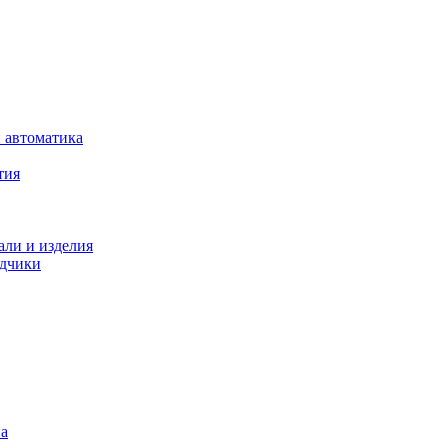
 автоматика
тия
али и изделия
одчики
на