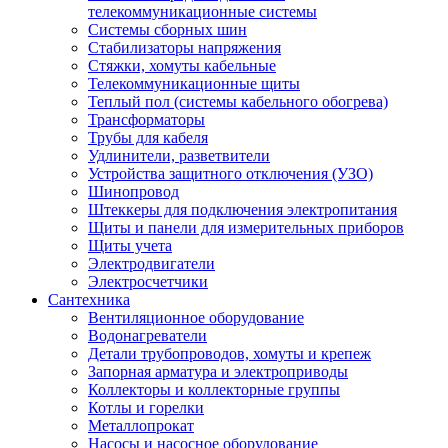
телекоммуникационные системы
Системы сборных шин
Стабилизаторы напряжения
Стяжки, хомуты кабельные
Телекоммуникационные щиты
Теплый пол (системы кабельного обогрева)
Трансформаторы
Трубы для кабеля
Удлинители, разветвители
Устройства защитного отключения (УЗО)
Шинопровод
Штеккеры для подключения электропитания
Щиты и панели для измерительных приборов
Щиты учета
Электродвигатели
Электросчетчики
Сантехника
Вентиляционное оборудование
Водонагреватели
Детали трубопроводов, хомуты и крепеж
Запорная арматура и электроприводы
Коллекторы и коллекторные группы
Котлы и горелки
Металлопрокат
Насосы и насосное оборудование