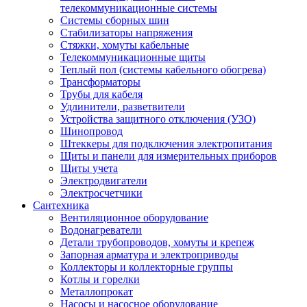
телекоммуникационные системы
Системы сборных шин
Стабилизаторы напряжения
Стяжки, хомуты кабельные
Телекоммуникационные щиты
Теплый пол (системы кабельного обогрева)
Трансформаторы
Трубы для кабеля
Удлинители, разветвители
Устройства защитного отключения (УЗО)
Шинопровод
Штеккеры для подключения электропитания
Щиты и панели для измерительных приборов
Щиты учета
Электродвигатели
Электросчетчики
Сантехника
Вентиляционное оборудование
Водонагреватели
Детали трубопроводов, хомуты и крепеж
Запорная арматура и электроприводы
Коллекторы и коллекторные группы
Котлы и горелки
Металлопрокат
Насосы и насосное оборудование