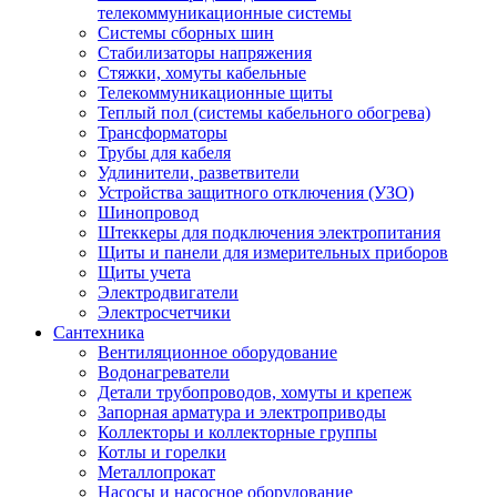
телекоммуникационные системы
Системы сборных шин
Стабилизаторы напряжения
Стяжки, хомуты кабельные
Телекоммуникационные щиты
Теплый пол (системы кабельного обогрева)
Трансформаторы
Трубы для кабеля
Удлинители, разветвители
Устройства защитного отключения (УЗО)
Шинопровод
Штеккеры для подключения электропитания
Щиты и панели для измерительных приборов
Щиты учета
Электродвигатели
Электросчетчики
Сантехника
Вентиляционное оборудование
Водонагреватели
Детали трубопроводов, хомуты и крепеж
Запорная арматура и электроприводы
Коллекторы и коллекторные группы
Котлы и горелки
Металлопрокат
Насосы и насосное оборудование