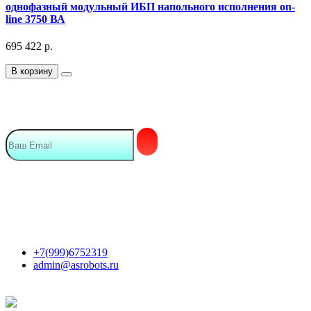
однофазный модульный ИБП напольного исполнения on-
line 3750 ВА
695 422
р.
В корзину
Подписка на Email рассылку
Мы в сети
Контакты
+7(999)6752319
admin@asrobots.ru