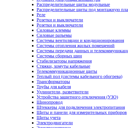
Распределительные щиты модульные
Распределительные щиты под монтажную пла
Реле
Розетки и выключатели
Розетки и выключатели
Силовые клеммы
Силовые разъемы
Системы вентиляции и кондиционирования
Системы отопления жилых помещений
Системы передачи данных и телекоммуникац
Системы сборных шин
Стабилизаторы напряжения
Стяжки, хомуты кабельные
Телекоммуникационные щиты
Теплый пол (системы кабельного обогрева)
Трансформаторы
Трубы для кабеля
Удлинители, разветвители
Устройства защитного отключения (УЗО)
Шинопровод
Штеккеры для подключения электропитания
Щиты и панели для измерительных приборов
Щиты учета
Электродвигатели
Электросчетчики