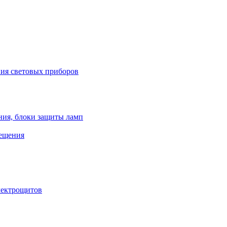
ния световых приборов
ния, блоки защиты ламп
вещения
лектрощитов