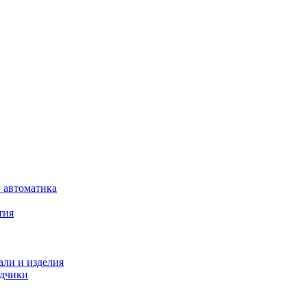
 автоматика
тия
али и изделия
одчики