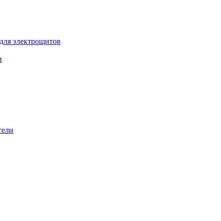
 для электрощитов
и
тели