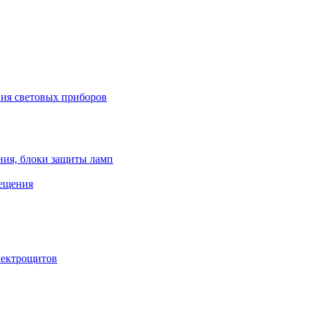
ния световых приборов
ния, блоки защиты ламп
вещения
лектрощитов