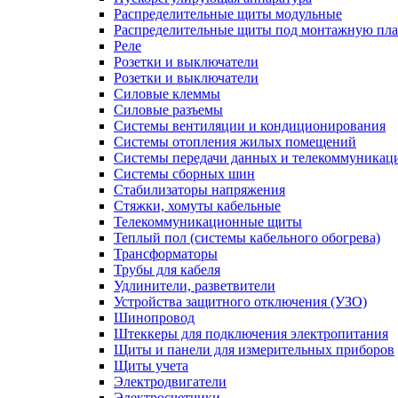
Распределительные щиты модульные
Распределительные щиты под монтажную пла
Реле
Розетки и выключатели
Розетки и выключатели
Силовые клеммы
Силовые разъемы
Системы вентиляции и кондиционирования
Системы отопления жилых помещений
Системы передачи данных и телекоммуникац
Системы сборных шин
Стабилизаторы напряжения
Стяжки, хомуты кабельные
Телекоммуникационные щиты
Теплый пол (системы кабельного обогрева)
Трансформаторы
Трубы для кабеля
Удлинители, разветвители
Устройства защитного отключения (УЗО)
Шинопровод
Штеккеры для подключения электропитания
Щиты и панели для измерительных приборов
Щиты учета
Электродвигатели
Электросчетчики