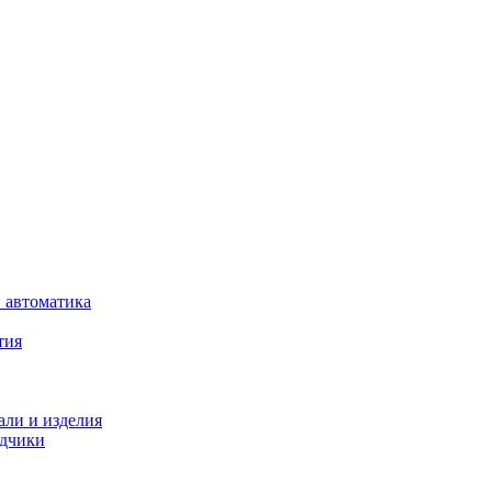
 автоматика
тия
али и изделия
одчики