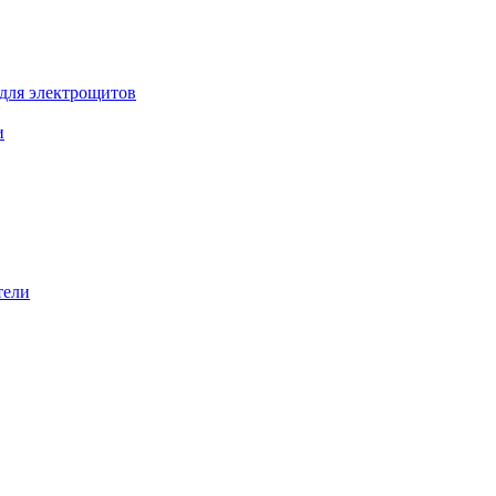
 для электрощитов
и
тели