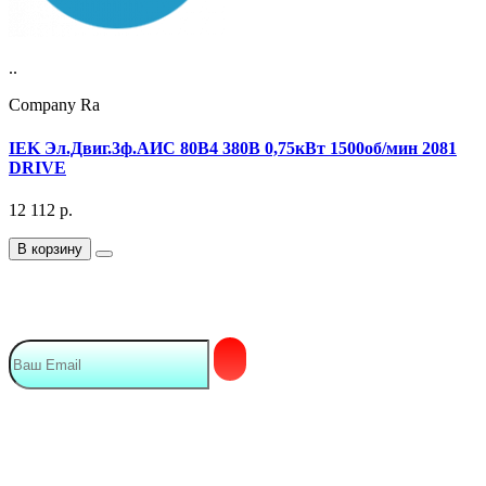
..
Company Ra
IEK Эл.Двиг.3ф.АИС 80B4 380В 0,75кВт 1500об/мин 2081
DRIVE
12 112
р.
В корзину
Подписка на Email рассылку
Мы в сети
Контакты