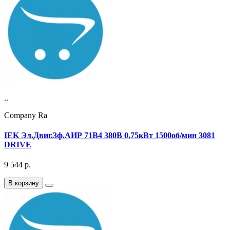
..
Company Ra
IEK Эл.Двиг.3ф.АИР 71B4 380В 0,75кВт 1500об/мин 3081
DRIVE
9 544
р.
В корзину