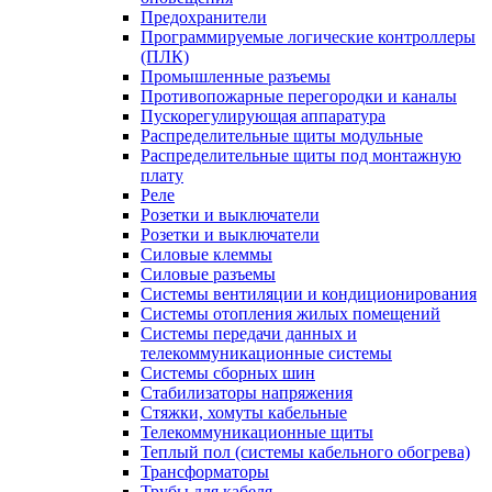
Предохранители
Программируемые логические контроллеры
(ПЛК)
Промышленные разъемы
Противопожарные перегородки и каналы
Пускорегулирующая аппаратура
Распределительные щиты модульные
Распределительные щиты под монтажную
плату
Реле
Розетки и выключатели
Розетки и выключатели
Силовые клеммы
Силовые разъемы
Системы вентиляции и кондиционирования
Системы отопления жилых помещений
Системы передачи данных и
телекоммуникационные системы
Системы сборных шин
Стабилизаторы напряжения
Стяжки, хомуты кабельные
Телекоммуникационные щиты
Теплый пол (системы кабельного обогрева)
Трансформаторы
Трубы для кабеля