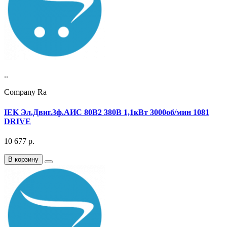
..
Company Ra
IEK Эл.Двиг.3ф.АИС 80B2 380В 1,1кВт 3000об/мин 1081
DRIVE
10 677
р.
В корзину