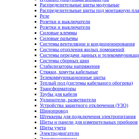
Распределительные щиты модульные
Распределительные щиты под монтажную пла
Реле
Розетки и выключатели
Розетки и выключатели
Силовые клеммы
Силовые разъемы
Системы вентиляции и кондиционирования
Системы отопления жилых помещений
Системы передачи данных и телекоммуникац
Системы сборных шин
Стабилизаторы напряжения
Стяжки, хомуты кабельные
Телекоммуникационные щиты
Теплый пол (системы кабельного обогрева)
Трансформаторы
Трубы для кабеля
Удлинители, разветвители
Устройства защитного отключения (УЗО)
Шинопровод
Штеккеры для подключения электропитания
Щиты и панели для измерительных приборов
Щиты учета
Электродвигатели
Электросчетчики