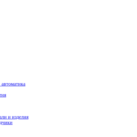
 автоматика
тия
али и изделия
одчики