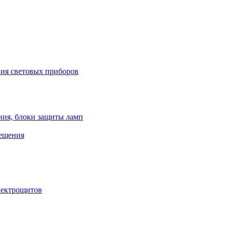
ния световых приборов
ния, блоки защиты ламп
вещения
лектрощитов