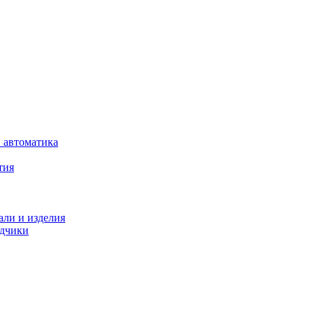
 автоматика
тия
али и изделия
одчики