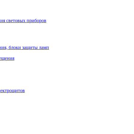
ния световых приборов
ния, блоки защиты ламп
вещения
лектрощитов