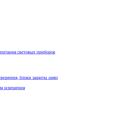
 питания световых приборов
свещения, блоки защиты ламп
ем освещения