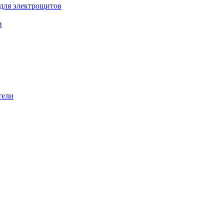
 для электрощитов
и
тели