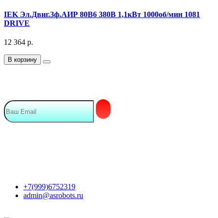
IEK Эл.Двиг.3ф.АИР 80B6 380В 1,1кВт 1000об/мин 1081
DRIVE
12 364
р.
В корзину
Подписка на Email рассылку
Мы в сети
Контакты
+7(999)6752319
admin@asrobots.ru