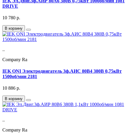
IEK Эл.Двиг.3ф.АИР 80A6 380В 0,75кВт 1000об/мин 1081
DRIVE
10 780
р.
В корзину
..
Company Ra
IEK ONI Электродвигатель 3ф.АИС 80B4 380В 0,75кВт
1500об/мин 2181
10 886
р.
В корзину
..
Company Ra