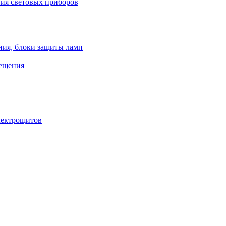
ния световых приборов
ния, блоки защиты ламп
вещения
лектрощитов