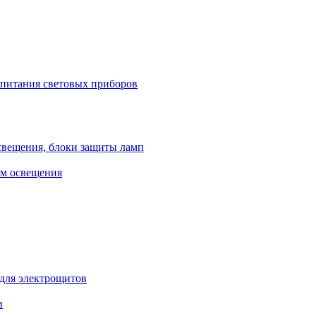
 питания световых приборов
свещения, блоки защиты ламп
ем освещения
 для электрощитов
и