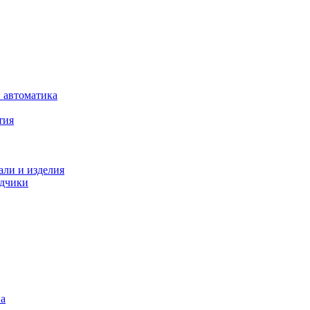
 автоматика
тия
али и изделия
одчики
на