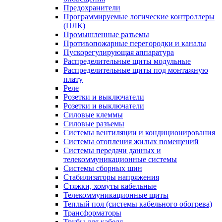
Предохранители
Программируемые логические контроллеры
(ПЛК)
Промышленные разъемы
Противопожарные перегородки и каналы
Пускорегулирующая аппаратура
Распределительные щиты модульные
Распределительные щиты под монтажную
плату
Реле
Розетки и выключатели
Розетки и выключатели
Силовые клеммы
Силовые разъемы
Системы вентиляции и кондиционирования
Системы отопления жилых помещений
Системы передачи данных и
телекоммуникационные системы
Системы сборных шин
Стабилизаторы напряжения
Стяжки, хомуты кабельные
Телекоммуникационные щиты
Теплый пол (системы кабельного обогрева)
Трансформаторы
Трубы для кабеля