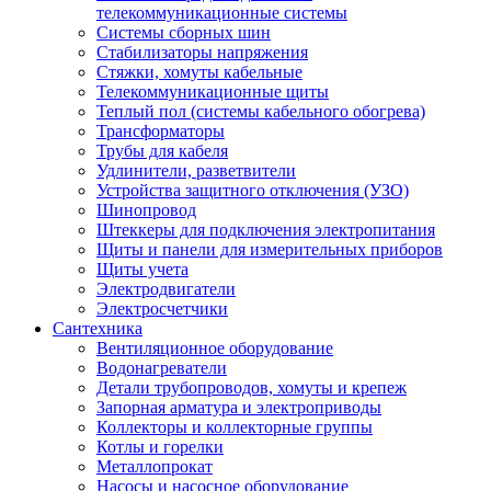
телекоммуникационные системы
Системы сборных шин
Стабилизаторы напряжения
Стяжки, хомуты кабельные
Телекоммуникационные щиты
Теплый пол (системы кабельного обогрева)
Трансформаторы
Трубы для кабеля
Удлинители, разветвители
Устройства защитного отключения (УЗО)
Шинопровод
Штеккеры для подключения электропитания
Щиты и панели для измерительных приборов
Щиты учета
Электродвигатели
Электросчетчики
Сантехника
Вентиляционное оборудование
Водонагреватели
Детали трубопроводов, хомуты и крепеж
Запорная арматура и электроприводы
Коллекторы и коллекторные группы
Котлы и горелки
Металлопрокат
Насосы и насосное оборудование