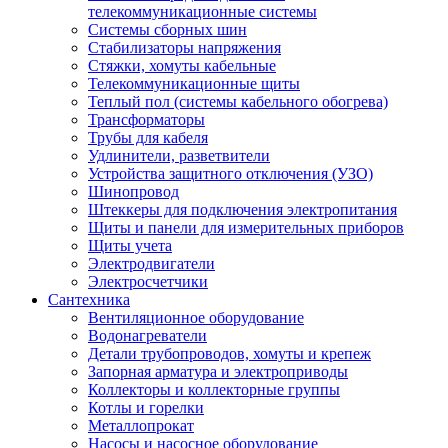
телекоммуникационные системы
Системы сборных шин
Стабилизаторы напряжения
Стяжки, хомуты кабельные
Телекоммуникационные щиты
Теплый пол (системы кабельного обогрева)
Трансформаторы
Трубы для кабеля
Удлинители, разветвители
Устройства защитного отключения (УЗО)
Шинопровод
Штеккеры для подключения электропитания
Щиты и панели для измерительных приборов
Щиты учета
Электродвигатели
Электросчетчики
Сантехника
Вентиляционное оборудование
Водонагреватели
Детали трубопроводов, хомуты и крепеж
Запорная арматура и электроприводы
Коллекторы и коллекторные группы
Котлы и горелки
Металлопрокат
Насосы и насосное оборудование