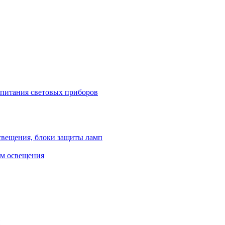
 питания световых приборов
свещения, блоки защиты ламп
ем освещения