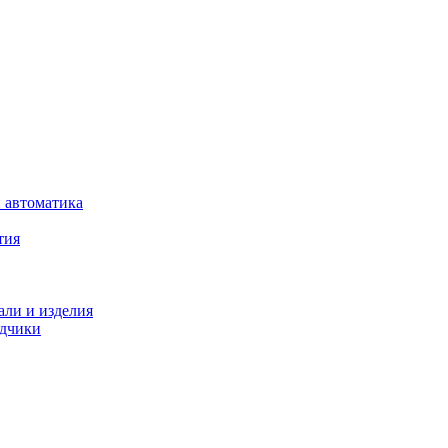
 автоматика
тия
али и изделия
одчики