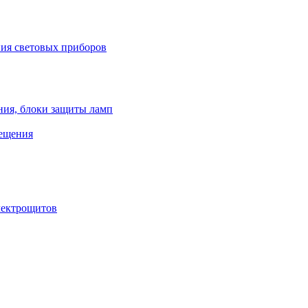
ния световых приборов
ния, блоки защиты ламп
вещения
лектрощитов