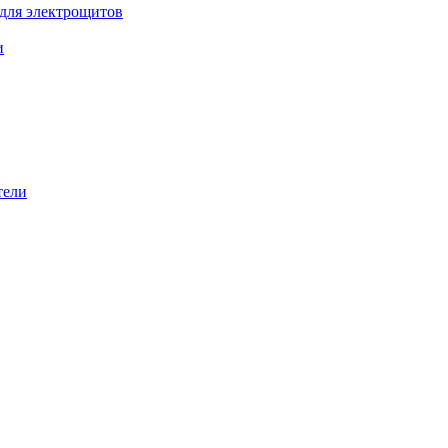
 для электрощитов
и
тели