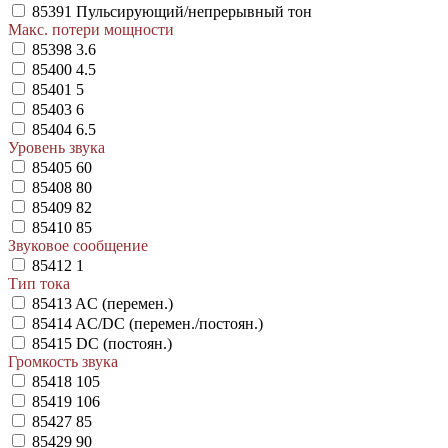
85391
Пульсирующий/непрерывный тон
Макс. потери мощности
85398
3.6
85400
4.5
85401
5
85403
6
85404
6.5
Уровень звука
85405
60
85408
80
85409
82
85410
85
Звуковое сообщение
85412
1
Тип тока
85413
AC (перемен.)
85414
AC/DC (перемен./постоян.)
85415
DC (постоян.)
Громкость звука
85418
105
85419
106
85427
85
85429
90