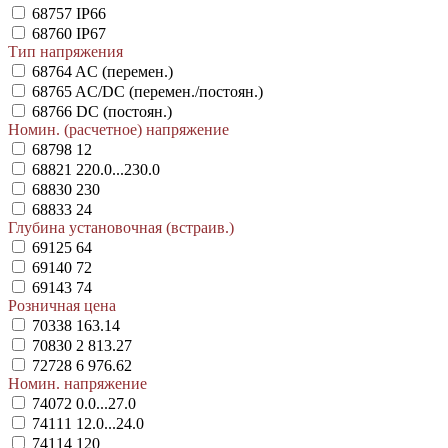
68757
IP66
68760
IP67
Тип напряжения
68764
AC (перемен.)
68765
AC/DC (перемен./постоян.)
68766
DC (постоян.)
Номин. (расчетное) напряжение
68798
12
68821
220.0...230.0
68830
230
68833
24
Глубина установочная (встраив.)
69125
64
69140
72
69143
74
Розничная цена
70338
163.14
70830
2 813.27
72728
6 976.62
Номин. напряжение
74072
0.0...27.0
74111
12.0...24.0
74114
120