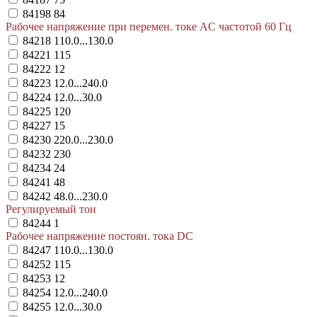
84198
84
Рабочее напряжение при перемен. токе AC частотой 60 Гц
84218
110.0...130.0
84221
115
84222
12
84223
12.0...240.0
84224
12.0...30.0
84225
120
84227
15
84230
220.0...230.0
84232
230
84234
24
84241
48
84242
48.0...230.0
Регулируемый тон
84244
1
Рабочее напряжение постоян. тока DC
84247
110.0...130.0
84252
115
84253
12
84254
12.0...240.0
84255
12.0...30.0