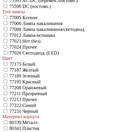
75595
AC/DC (перемен./постоян.)
75596
DC (постоян.)
Тип лампы
77005
Ксенон
77006
Лампа накаливания
77008
Лампа накаливания/светодиод
77012
Лампа-вспышка
77023
Нет (без)
77024
Прочее
77026
Светодиод. (LED)
Цвет
77175
Белый
77187
Желтый
77189
Зеленый
77195
Красный
77208
Оранжевый
77211
Прозрачный
77213
Прочее
77222
Синий
77231
Черный
Материал корпуса
80339
Металл
80341
Пластик