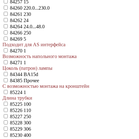
84257
15
84260
220.0...230.0
84261
230
84262
24
84264
24.0...48.0
84266
250
84269
5
Подходит для AS интерфейса
84270
1
Возможность напольного монтажа
84271
1
Цоколь (патрон) лампы
84344
BA15d
84385
Прочее
С возможностью монтажа на кронштейн
85224
1
Длина трубки
85225
100
85226
110
85227
250
85228
300
85229
306
85230
400