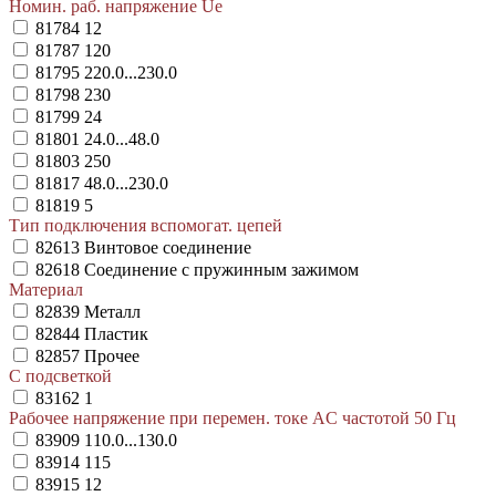
Номин. раб. напряжение Ue
81784
12
81787
120
81795
220.0...230.0
81798
230
81799
24
81801
24.0...48.0
81803
250
81817
48.0...230.0
81819
5
Тип подключения вспомогат. цепей
82613
Винтовое соединение
82618
Соединение с пружинным зажимом
Материал
82839
Металл
82844
Пластик
82857
Прочее
С подсветкой
83162
1
Рабочее напряжение при перемен. токе AC частотой 50 Гц
83909
110.0...130.0
83914
115
83915
12