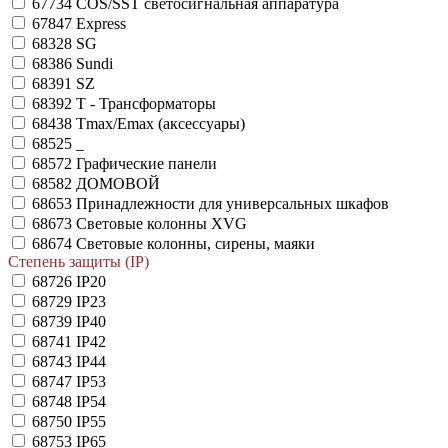
67734
COS/SST светосигнальная аппаратура
67847
Express
68328
SG
68386
Sundi
68391
SZ
68392
T - Трансформаторы
68438
Tmax/Emax (аксессуары)
68525
_
68572
Графические панели
68582
ДОМОВОЙ
68653
Принадлежности для универсальных шкафов
68673
Световые колонны XVG
68674
Световые колонны, сирены, маяки
Степень защиты (IP)
68726
IP20
68729
IP23
68739
IP40
68741
IP42
68743
IP44
68747
IP53
68748
IP54
68750
IP55
68753
IP65