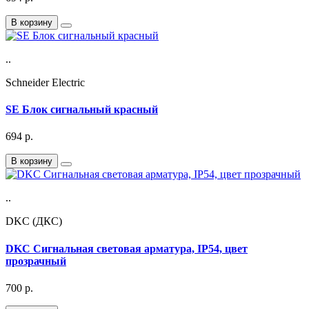
В корзину
..
Schneider Electric
SE Блок сигнальный красный
694
р.
В корзину
..
DKC (ДКС)
DKC Сигнальная световая арматура, IP54, цвет
прозрачный
700
р.