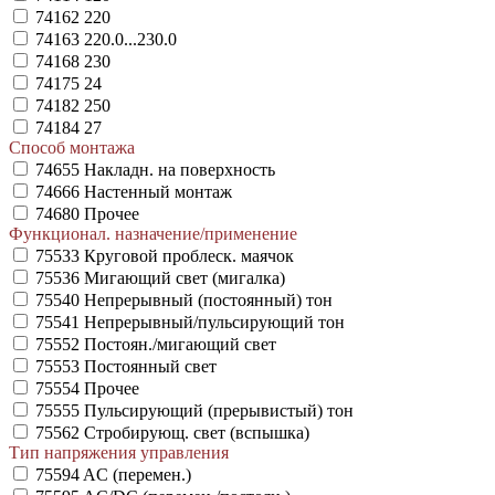
74162
220
74163
220.0...230.0
74168
230
74175
24
74182
250
74184
27
Способ монтажа
74655
Накладн. на поверхность
74666
Настенный монтаж
74680
Прочее
Функционал. назначение/применение
75533
Круговой проблеск. маячок
75536
Мигающий свет (мигалка)
75540
Непрерывный (постоянный) тон
75541
Непрерывный/пульсирующий тон
75552
Постоян./мигающий свет
75553
Постоянный свет
75554
Прочее
75555
Пульсирующий (прерывистый) тон
75562
Стробирующ. свет (вспышка)
Тип напряжения управления
75594
AC (перемен.)