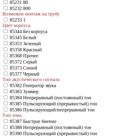
85231
80
85232
800
Возможен монтаж на трубу
85233
1
Цвет корпуса
85344
Без корпуса
85345
Белый
85353
Зеленый
85358
Красный
85368
Прочее
85372
Серый
85373
Синий
85377
Черный
Тип акустического сигнала
85382
Генератор звука
85383
Зуммер
85384
Непрерывный (постоянный) тон
85385
Пульсирующий (прерывистый) тон
85386
Пульсирующий/непрерывный тон
Тип тона
85387
Быстрое биение
85388
Непрерывный (постоянный) тон
85390
Пульсирующий (прерывистый) тон