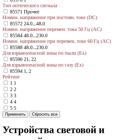
Тип оптического сигнала
85571
Прочее
Номин. напряжение при постоян. токе (DC)
85572
24.0...48.0
Номин. напряжение перемен. тока 50 Гц (AC)
85584
48.0...230.0
Номин. напряжение при перемен. токе 60 Гц (AC)
85588
48.0...230.0
Для взрывоопасной зоны по пыли (Ex)
85590
21, 22
Для взрывоопасной зоны по газу (Ex)
85594
1, 2
Рейтинг
1
1
2
2
3
3
4
4
5
5
Устройства световой и