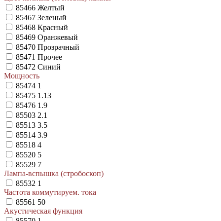
85466
Желтый
85467
Зеленый
85468
Красный
85469
Оранжевый
85470
Прозрачный
85471
Прочее
85472
Синий
Мощность
85474
1
85475
1.13
85476
1.9
85503
2.1
85513
3.5
85514
3.9
85518
4
85520
5
85529
7
Лампа-вспышка (стробоскоп)
85532
1
Частота коммутируем. тока
85561
50
Акустическая функция
85570
1