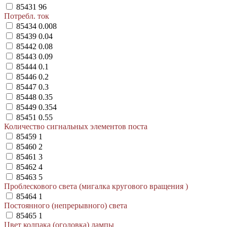
85431
96
Потребл. ток
85434
0.008
85439
0.04
85442
0.08
85443
0.09
85444
0.1
85446
0.2
85447
0.3
85448
0.35
85449
0.354
85451
0.55
Количество сигнальных элементов поста
85459
1
85460
2
85461
3
85462
4
85463
5
Проблескового света (мигалка кругового вращения )
85464
1
Постоянного (непрерывного) света
85465
1
Цвет колпака (оголовка) лампы