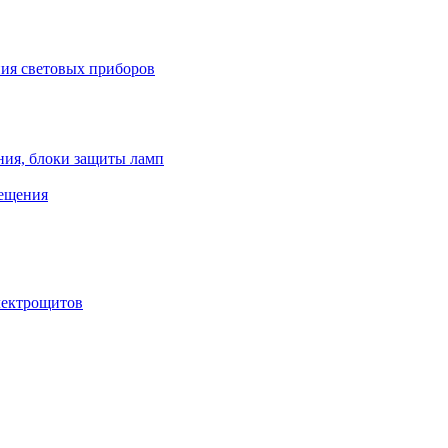
ния световых приборов
ния, блоки защиты ламп
вещения
лектрощитов