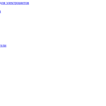
 для электрощитов
и
тели