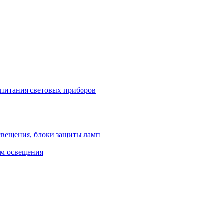
 питания световых приборов
свещения, блоки защиты ламп
ем освещения