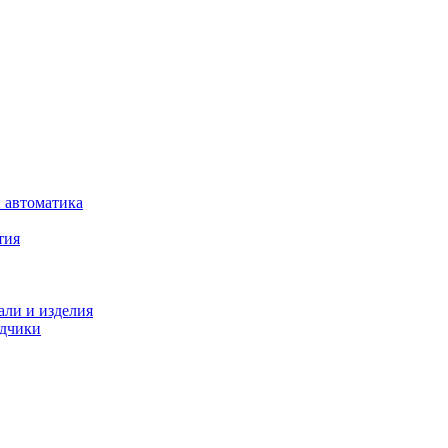
 автоматика
тия
али и изделия
одчики