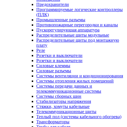
Предохранители
Программируемые логические контроллеры
(ПЛК)
Промышленные разъемы
Противопожарные перегородки и каналы
Пускорегулирующая аппаратура
Распределительные щиты модульные
Распределительные щиты под монтажную
плату
Реле
Розетки и выключатели
Розетки и выключатели
Силовые клеммы
Силовые разъемы
Системы вентиляции и кондиционирования
Системы отопления жилых помещений
Системы передачи данных и
телекоммуникационные системы
Системы сборных шин
Стабилизаторы напряжения
Стяжки, хомуты кабельные
Телекоммуникационные щиты
Теплый пол (системы кабельного обогрева)
Трансформаторы
Трубы для кабеля