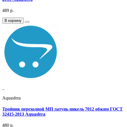
489
р.
В корзину
..
Aquasfera
Тройник переходной МП латунь никель 7012 обжим ГОСТ
32415-2013 Aquasfera
480
р.