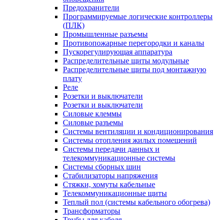
Предохранители
Программируемые логические контроллеры
(ПЛК)
Промышленные разъемы
Противопожарные перегородки и каналы
Пускорегулирующая аппаратура
Распределительные щиты модульные
Распределительные щиты под монтажную
плату
Реле
Розетки и выключатели
Розетки и выключатели
Силовые клеммы
Силовые разъемы
Системы вентиляции и кондиционирования
Системы отопления жилых помещений
Системы передачи данных и
телекоммуникационные системы
Системы сборных шин
Стабилизаторы напряжения
Стяжки, хомуты кабельные
Телекоммуникационные щиты
Теплый пол (системы кабельного обогрева)
Трансформаторы
Трубы для кабеля