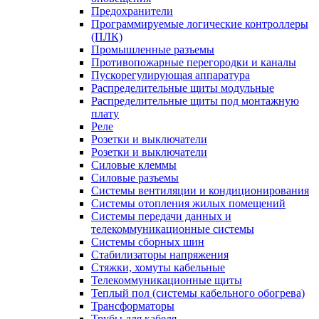
Предохранители
Программируемые логические контроллеры
(ПЛК)
Промышленные разъемы
Противопожарные перегородки и каналы
Пускорегулирующая аппаратура
Распределительные щиты модульные
Распределительные щиты под монтажную
плату
Реле
Розетки и выключатели
Розетки и выключатели
Силовые клеммы
Силовые разъемы
Системы вентиляции и кондиционирования
Системы отопления жилых помещений
Системы передачи данных и
телекоммуникационные системы
Системы сборных шин
Стабилизаторы напряжения
Стяжки, хомуты кабельные
Телекоммуникационные щиты
Теплый пол (системы кабельного обогрева)
Трансформаторы
Трубы для кабеля