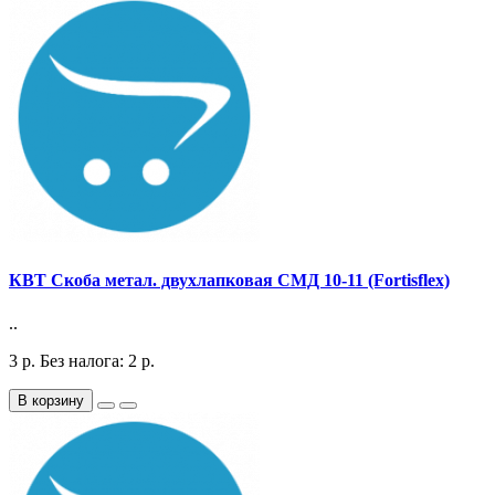
КВТ Скоба метал. двухлапковая СМД 10-11 (Fortisflex)
..
3
р.
Без налога: 2
р.
В корзину