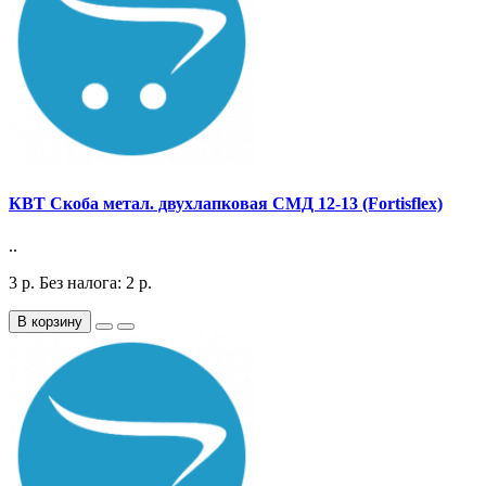
КВТ Скоба метал. двухлапковая СМД 12-13 (Fortisflex)
..
3
р.
Без налога: 2
р.
В корзину