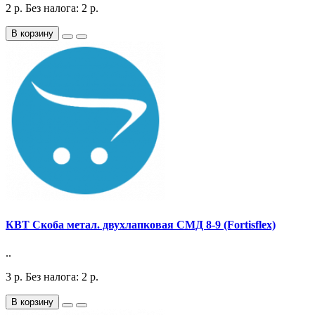
2
р.
Без налога: 2
р.
В корзину
КВТ Скоба метал. двухлапковая СМД 8-9 (Fortisflex)
..
3
р.
Без налога: 2
р.
В корзину