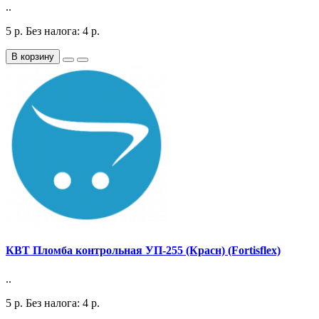
..
5
р.
Без налога: 4
р.
В корзину
КВТ Пломба контрольная УП-255 (Красн) (Fortisflex)
..
5
р.
Без налога: 4
р.