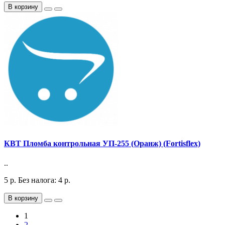
В корзину
КВТ Пломба контрольная УП-255 (Оранж) (Fortisflex)
..
5
р.
Без налога: 4
р.
В корзину
1
2