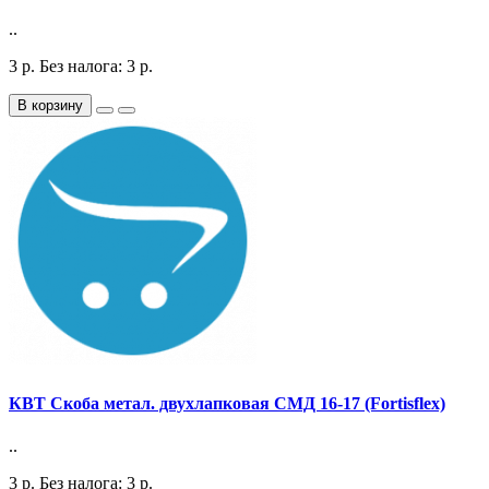
..
3
р.
Без налога: 3
р.
В корзину
КВТ Скоба метал. двухлапковая СМД 16-17 (Fortisflex)
..
3
р.
Без налога: 3
р.