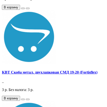
В корзину
КВТ Скоба метал. двухлапковая СМД 19-20 (Fortisflex)
..
3
р.
Без налога: 3
р.
В корзину