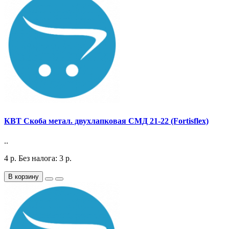
КВТ Скоба метал. двухлапковая СМД 21-22 (Fortisflex)
..
4
р.
Без налога: 3
р.
В корзину