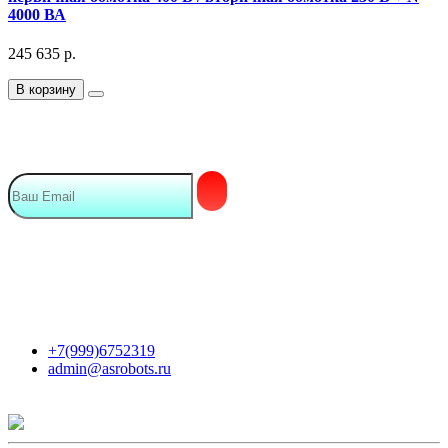
4000 ВА
245 635
р.
В корзину
Подписка на Email рассылку
Мы в сети
Контакты
+7(999)6752319
admin@asrobots.ru