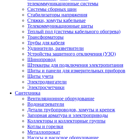
телекоммуникационные системы
Системы сборных шин
Стабилизаторы напряжения
Стяжки, хомуты кабельные
Телекоммуникационные щиты
Теплый пол (системы кабельного обогрева)
Трансформаторы
Трубы для кабеля
Удлинители, разветвители
Устройства защитного отключения (УЗО)
Шинопровод
Штеккеры для подключения электропитания
Щиты и панели для измерительных приборов
Щиты учета
Электродвигатели
Электросчетчики
Сантехника
Вентиляционное оборудование
Водонагреватели
Детали трубопроводов, хомуты и крепеж
Запорная арматура и электроприводы
Коллекторы и коллекторные группы
Котлы и горелки
Металлопрокат
Насосы и насосное оборудование