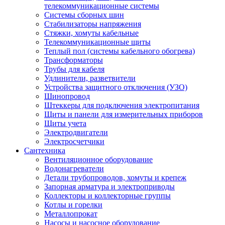
телекоммуникационные системы
Системы сборных шин
Стабилизаторы напряжения
Стяжки, хомуты кабельные
Телекоммуникационные щиты
Теплый пол (системы кабельного обогрева)
Трансформаторы
Трубы для кабеля
Удлинители, разветвители
Устройства защитного отключения (УЗО)
Шинопровод
Штеккеры для подключения электропитания
Щиты и панели для измерительных приборов
Щиты учета
Электродвигатели
Электросчетчики
Сантехника
Вентиляционное оборудование
Водонагреватели
Детали трубопроводов, хомуты и крепеж
Запорная арматура и электроприводы
Коллекторы и коллекторные группы
Котлы и горелки
Металлопрокат
Насосы и насосное оборудование