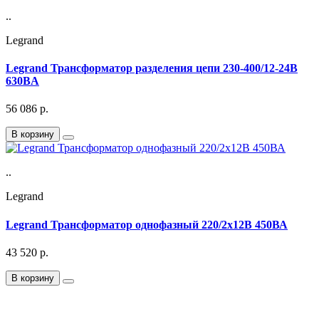
..
Legrand
Legrand Трансформатор разделения цепи 230-400/12-24В
630ВA
56 086
р.
В корзину
..
Legrand
Legrand Трансформатор однофазный 220/2х12В 450ВА
43 520
р.
В корзину
Подписка на Email рассылку