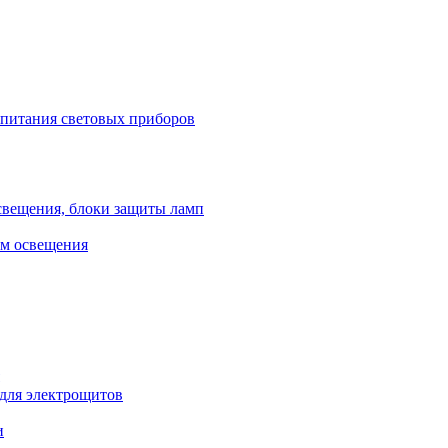
 питания световых приборов
свещения, блоки защиты ламп
ем освещения
 для электрощитов
и