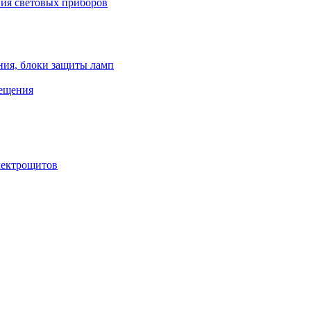
ния световых приборов
ния, блоки защиты ламп
вещения
лектрощитов