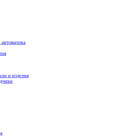
 автоматика
тия
али и изделия
одчики
на