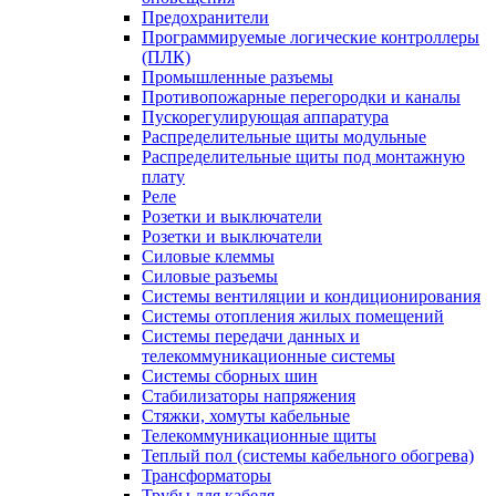
Предохранители
Программируемые логические контроллеры
(ПЛК)
Промышленные разъемы
Противопожарные перегородки и каналы
Пускорегулирующая аппаратура
Распределительные щиты модульные
Распределительные щиты под монтажную
плату
Реле
Розетки и выключатели
Розетки и выключатели
Силовые клеммы
Силовые разъемы
Системы вентиляции и кондиционирования
Системы отопления жилых помещений
Системы передачи данных и
телекоммуникационные системы
Системы сборных шин
Стабилизаторы напряжения
Стяжки, хомуты кабельные
Телекоммуникационные щиты
Теплый пол (системы кабельного обогрева)
Трансформаторы
Трубы для кабеля