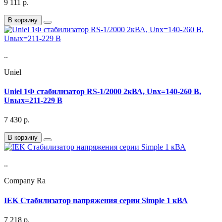
9 111
р.
В корзину
..
Uniel
Uniel 1Ф стабилизатор RS-1/2000 2кВА, Uвх=140-260 В,
Uвых=211-229 В
7 430
р.
В корзину
..
Company Ra
IEK Стабилизатор напряжения серии Simple 1 кВА
7 218
р.