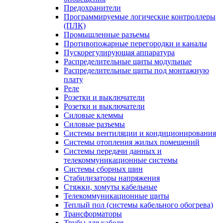
Предохранители
Программируемые логические контроллеры
(ПЛК)
Промышленные разъемы
Противопожарные перегородки и каналы
Пускорегулирующая аппаратура
Распределительные щиты модульные
Распределительные щиты под монтажную
плату
Реле
Розетки и выключатели
Розетки и выключатели
Силовые клеммы
Силовые разъемы
Системы вентиляции и кондиционирования
Системы отопления жилых помещений
Системы передачи данных и
телекоммуникационные системы
Системы сборных шин
Стабилизаторы напряжения
Стяжки, хомуты кабельные
Телекоммуникационные щиты
Теплый пол (системы кабельного обогрева)
Трансформаторы
Трубы для кабеля