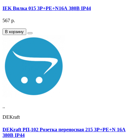
IEK Вилка 015 3Р+РЕ+N16А 380В IP44
567
р.
В корзину
..
DEKraft
DEKraft РП-102 Розетка переносная 215 3Р+РЕ+N 16А
380В IP44