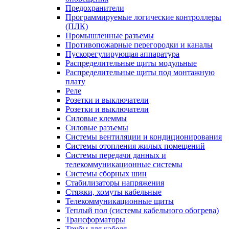
Предохранители
Программируемые логические контроллеры
(ПЛК)
Промышленные разъемы
Противопожарные перегородки и каналы
Пускорегулирующая аппаратура
Распределительные щиты модульные
Распределительные щиты под монтажную
плату
Реле
Розетки и выключатели
Розетки и выключатели
Силовые клеммы
Силовые разъемы
Системы вентиляции и кондиционирования
Системы отопления жилых помещений
Системы передачи данных и
телекоммуникационные системы
Системы сборных шин
Стабилизаторы напряжения
Стяжки, хомуты кабельные
Телекоммуникационные щиты
Теплый пол (системы кабельного обогрева)
Трансформаторы
Трубы для кабеля