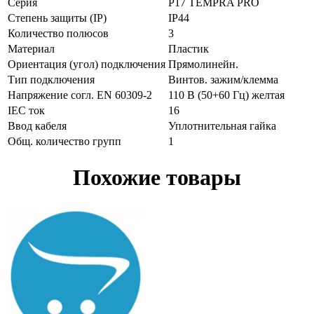
Серия
P17 TEMPRA PRO
Степень защиты (IP)
IP44
Количество полюсов
3
Материал
Пластик
Ориентация (угол) подключения
Прямолинейн.
Тип подключения
Винтов. зажим/клемма
Напряжение согл. EN 60309-2
110 В (50+60 Гц) желтая
IEC ток
16
Ввод кабеля
Уплотнительная гайка
Общ. количество групп
1
Похожие товары