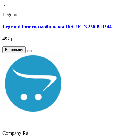
..
Legrand
Legrand Розетка мобильная 16А 2К+З 230 В IP 44
497
р.
В корзину
..
Company Ra