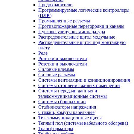
Предохранители
Программируемые логические контроллеры
(ПЛК)
Промышленные разъемы
Противопожарные перегородки и каналы
Пускорегулирующая аппаратура
Распределительные щиты модульные
Распределительные щиты под монтажную
плату
Реле
Розетки и выключатели
Розетки и выключатели
Силовые клеммы
Силовые разъемы
Системы вентиляции и кондиционирования
Системы отопления жилых помещений
Системы передачи данных и
телекоммуникационные системы
Системы сборных шин
Стабилизаторы напряжения
Стяжки, хомуты кабельные
Телекоммуникационные щиты
Теплый пол (системы кабельного обогрева)
Трансформаторы
Трубы для кабеля