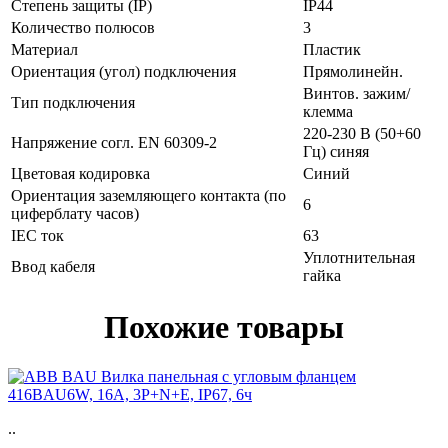
Степень защиты (IP)
IP44
Количество полюсов
3
Материал
Пластик
Ориентация (угол) подключения
Прямолинейн.
Винтов. зажим/
Тип подключения
клемма
220-230 В (50+60
Напряжение согл. EN 60309-2
Гц) синяя
Цветовая кодировка
Синий
Ориентация заземляющего контакта (по
6
циферблату часов)
IEC ток
63
Уплотнительная
Ввод кабеля
гайка
Похожие товары
..