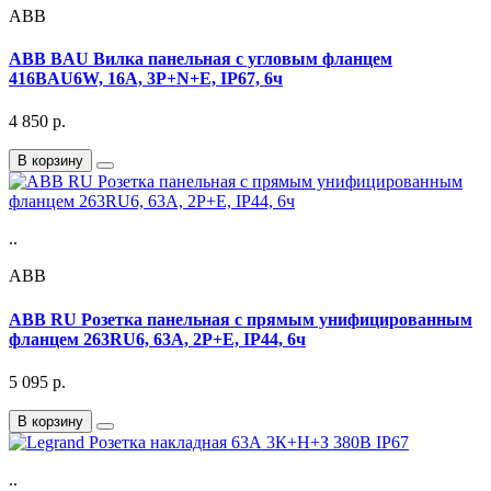
ABB
ABB BAU Вилка панельная с угловым фланцем
416BAU6W, 16A, 3P+N+E, IP67, 6ч
4 850
р.
В корзину
..
ABB
ABB RU Розетка панельная с прямым унифицированным
фланцем 263RU6, 63A, 2P+E, IP44, 6ч
5 095
р.
В корзину
..