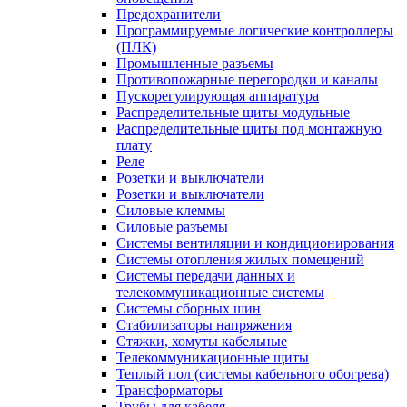
Предохранители
Программируемые логические контроллеры
(ПЛК)
Промышленные разъемы
Противопожарные перегородки и каналы
Пускорегулирующая аппаратура
Распределительные щиты модульные
Распределительные щиты под монтажную
плату
Реле
Розетки и выключатели
Розетки и выключатели
Силовые клеммы
Силовые разъемы
Системы вентиляции и кондиционирования
Системы отопления жилых помещений
Системы передачи данных и
телекоммуникационные системы
Системы сборных шин
Стабилизаторы напряжения
Стяжки, хомуты кабельные
Телекоммуникационные щиты
Теплый пол (системы кабельного обогрева)
Трансформаторы
Трубы для кабеля