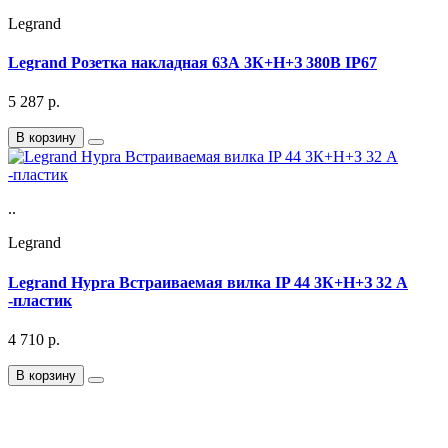
Legrand
Legrand Розетка накладная 63А 3К+Н+З 380В IP67
5 287
р.
В корзину
..
Legrand
Legrand Hypra Встраиваемая вилка IP 44 3К+Н+З 32 А
-пластик
4 710
р.
В корзину
Подписка на Email рассылку