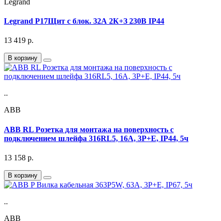
Legrand
Legrand P17Щит с блок. 32А 2К+З 230В IP44
13 419
р.
В корзину
..
ABB
ABB RL Розетка для монтажа на поверхность с
подключением шлейфа 316RL5, 16A, 3P+E, IP44, 5ч
13 158
р.
В корзину
..
ABB