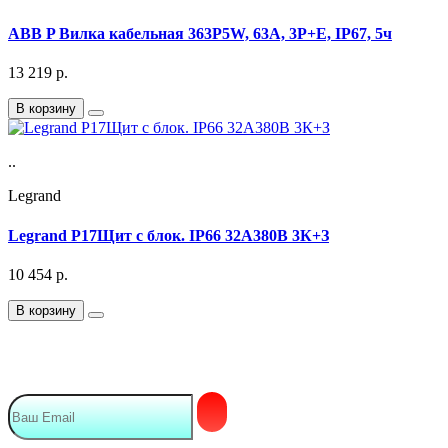
ABB P Вилка кабельная 363P5W, 63А, 3P+E, IP67, 5ч
13 219
р.
В корзину
..
Legrand
Legrand P17Щит с блок. IP66 32A380В 3К+З
10 454
р.
В корзину
Подписка на Email рассылку