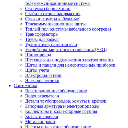
телекоммуникационные системы
Системы сборных шин
Стабилизаторы напряжения
Стяжки, хомуты кабельные
Телекоммуникационные щиты
Теплый пол (системы кабельного обогрева)
Трансформаторы
Трубы для кабеля
Удлинители, разветвители
Устройства защитного отключения (УЗО)
Шинопровод
Штеккеры для подключения электропитания
Щиты и панели для измерительных приборов
Щиты учета
Электродвигатели
Электросчетчики
Сантехника
Вентиляционное оборудование
Водонагреватели
Детали трубопроводов, хомуты и крепеж
Запорная арматура и электроприводы
Коллекторы и коллекторные группы
Котлы и горелки
Металлопрокат
Насосы и насосное оборудование