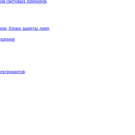
ния световых приборов
ния, блоки защиты ламп
вещения
лектрощитов