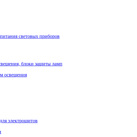
 питания световых приборов
свещения, блоки защиты ламп
ем освещения
 для электрощитов
и