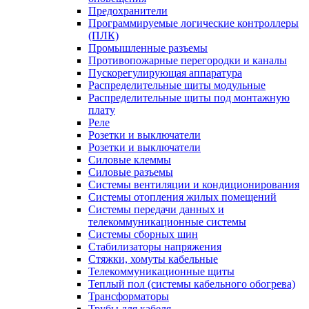
Предохранители
Программируемые логические контроллеры
(ПЛК)
Промышленные разъемы
Противопожарные перегородки и каналы
Пускорегулирующая аппаратура
Распределительные щиты модульные
Распределительные щиты под монтажную
плату
Реле
Розетки и выключатели
Розетки и выключатели
Силовые клеммы
Силовые разъемы
Системы вентиляции и кондиционирования
Системы отопления жилых помещений
Системы передачи данных и
телекоммуникационные системы
Системы сборных шин
Стабилизаторы напряжения
Стяжки, хомуты кабельные
Телекоммуникационные щиты
Теплый пол (системы кабельного обогрева)
Трансформаторы
Трубы для кабеля