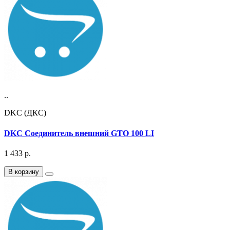
..
DKC (ДКС)
DKC Соединитель внешний GTO 100 LI
1 433
р.
В корзину