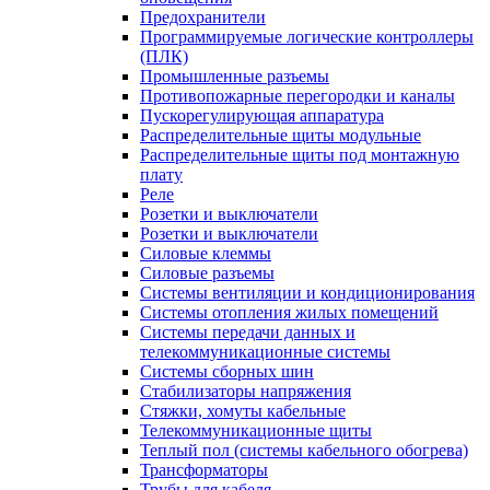
Предохранители
Программируемые логические контроллеры
(ПЛК)
Промышленные разъемы
Противопожарные перегородки и каналы
Пускорегулирующая аппаратура
Распределительные щиты модульные
Распределительные щиты под монтажную
плату
Реле
Розетки и выключатели
Розетки и выключатели
Силовые клеммы
Силовые разъемы
Системы вентиляции и кондиционирования
Системы отопления жилых помещений
Системы передачи данных и
телекоммуникационные системы
Системы сборных шин
Стабилизаторы напряжения
Стяжки, хомуты кабельные
Телекоммуникационные щиты
Теплый пол (системы кабельного обогрева)
Трансформаторы
Трубы для кабеля