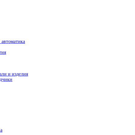
 автоматика
тия
али и изделия
одчики
на