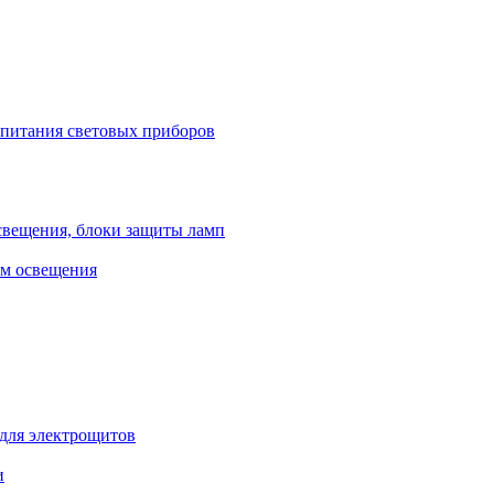
 питания световых приборов
свещения, блоки защиты ламп
ем освещения
 для электрощитов
и