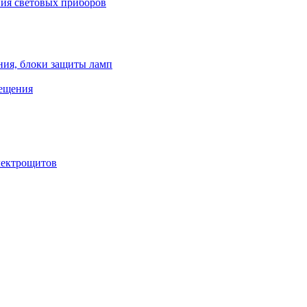
ния световых приборов
ния, блоки защиты ламп
вещения
лектрощитов