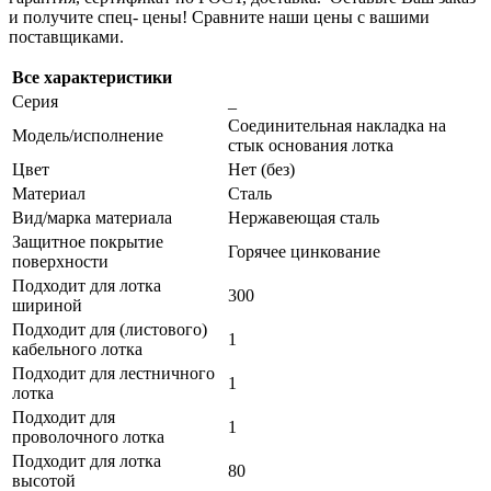
и получите спец- цены! Сравните наши цены с вашими
поставщиками.
Все характеристики
Серия
_
Соединительная накладка на
Модель/исполнение
стык основания лотка
Цвет
Нет (без)
Материал
Сталь
Вид/марка материала
Нержавеющая сталь
Защитное покрытие
Горячее цинкование
поверхности
Подходит для лотка
300
шириной
Подходит для (листового)
1
кабельного лотка
Подходит для лестничного
1
лотка
Подходит для
1
проволочного лотка
Подходит для лотка
80
высотой