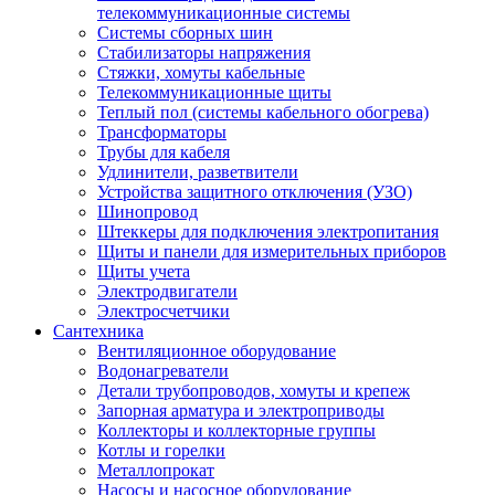
телекоммуникационные системы
Системы сборных шин
Стабилизаторы напряжения
Стяжки, хомуты кабельные
Телекоммуникационные щиты
Теплый пол (системы кабельного обогрева)
Трансформаторы
Трубы для кабеля
Удлинители, разветвители
Устройства защитного отключения (УЗО)
Шинопровод
Штеккеры для подключения электропитания
Щиты и панели для измерительных приборов
Щиты учета
Электродвигатели
Электросчетчики
Сантехника
Вентиляционное оборудование
Водонагреватели
Детали трубопроводов, хомуты и крепеж
Запорная арматура и электроприводы
Коллекторы и коллекторные группы
Котлы и горелки
Металлопрокат
Насосы и насосное оборудование