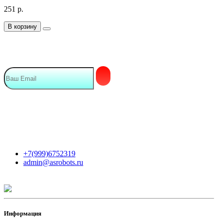
251
р.
В корзину
Подписка на Email рассылку
Мы в сети
Контакты
+7(999)6752319
admin@asrobots.ru
Информация