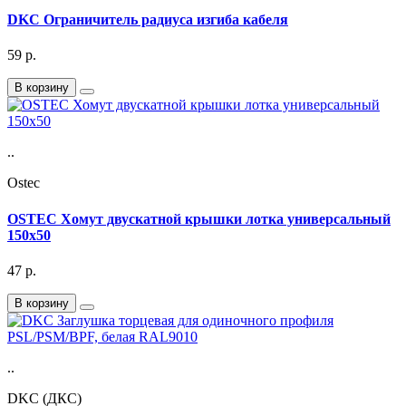
DKC Ограничитель радиуса изгиба кабеля
59
р.
В корзину
..
Ostec
OSTEC Хомут двускатной крышки лотка универсальный
150х50
47
р.
В корзину
..
DKC (ДКС)