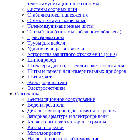
телекоммуникационные системы
Системы сборных шин
Стабилизаторы напряжения
Стяжки, хомуты кабельные
Телекоммуникационные щиты
Теплый пол (системы кабельного обогрева)
Трансформаторы
Трубы для кабеля
Удлинители, разветвители
Устройства защитного отключения (УЗО)
Шинопровод
Штеккеры для подключения электропитания
Щиты и панели для измерительных приборов
Щиты учета
Электродвигатели
Электросчетчики
Сантехника
Вентиляционное оборудование
Водонагреватели
Детали трубопроводов, хомуты и крепеж
Запорная арматура и электроприводы
Коллекторы и коллекторные группы
Котлы и горелки
Металлопрокат
Насосы и насосное оборудование