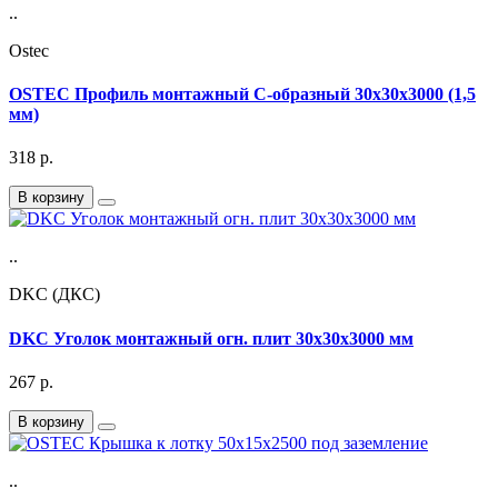
..
Ostec
OSTEC Профиль монтажный С-образный 30х30х3000 (1,5
мм)
318
р.
В корзину
..
DKC (ДКС)
DKC Уголок монтажный огн. плит 30х30х3000 мм
267
р.
В корзину
..