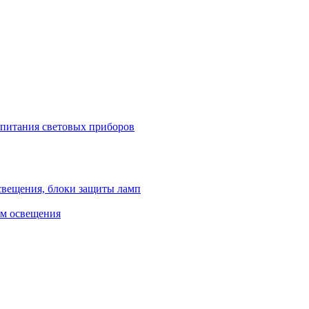
 питания световых приборов
свещения, блоки защиты ламп
ем освещения