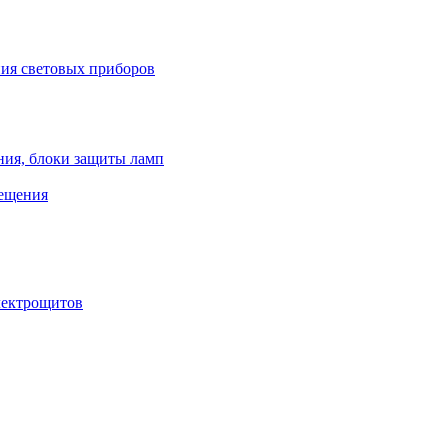
ния световых приборов
ния, блоки защиты ламп
вещения
лектрощитов