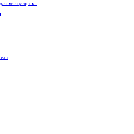
 для электрощитов
и
тели