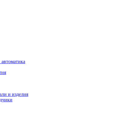
 автоматика
тия
али и изделия
одчики