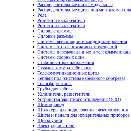
Распределительные щиты модульные
Распределительные щиты под монтажную пла
Реле
Розетки и выключатели
Розетки и выключатели
Силовые клеммы
Силовые разъемы
Системы вентиляции и кондиционирования
Системы отопления жилых помещений
Системы передачи данных и телекоммуникац
Системы сборных шин
Стабилизаторы напряжения
Стяжки, хомуты кабельные
Телекоммуникационные щиты
Теплый пол (системы кабельного обогрева)
Трансформаторы
Трубы для кабеля
Удлинители, разветвители
Устройства защитного отключения (УЗО)
Шинопровод
Штеккеры для подключения электропитания
Щиты и панели для измерительных приборов
Щиты учета
Электродвигатели
Электросчетчики