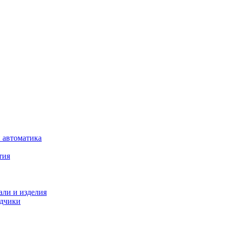
 автоматика
тия
али и изделия
одчики