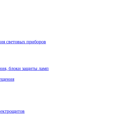
ния световых приборов
ния, блоки защиты ламп
вещения
лектрощитов