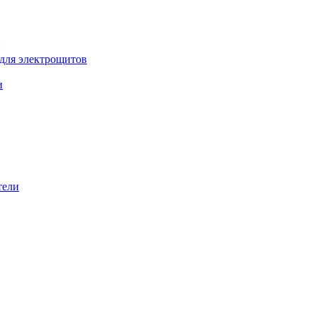
 для электрощитов
и
тели