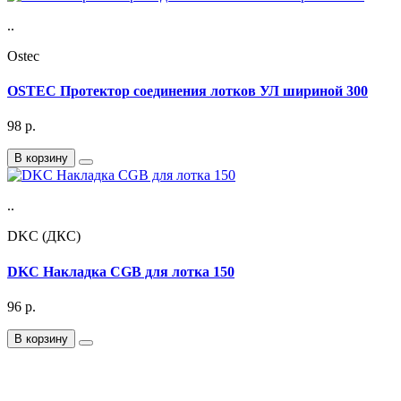
..
Ostec
OSTEC Протектор соединения лотков УЛ шириной 300
98
р.
В корзину
..
DKC (ДКС)
DKC Накладка CGB для лотка 150
96
р.
В корзину
Подписка на Email рассылку