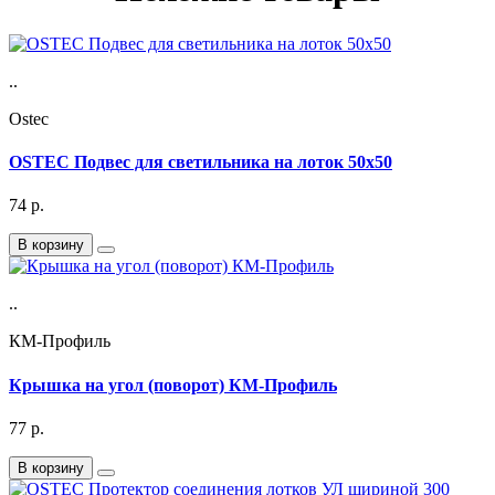
..
Ostec
OSTEC Подвес для светильника на лоток 50х50
74
р.
В корзину
..
КМ-Профиль
Крышка на угол (поворот) КМ-Профиль
77
р.
В корзину