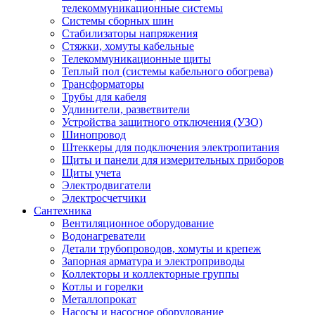
телекоммуникационные системы
Системы сборных шин
Стабилизаторы напряжения
Стяжки, хомуты кабельные
Телекоммуникационные щиты
Теплый пол (системы кабельного обогрева)
Трансформаторы
Трубы для кабеля
Удлинители, разветвители
Устройства защитного отключения (УЗО)
Шинопровод
Штеккеры для подключения электропитания
Щиты и панели для измерительных приборов
Щиты учета
Электродвигатели
Электросчетчики
Сантехника
Вентиляционное оборудование
Водонагреватели
Детали трубопроводов, хомуты и крепеж
Запорная арматура и электроприводы
Коллекторы и коллекторные группы
Котлы и горелки
Металлопрокат
Насосы и насосное оборудование