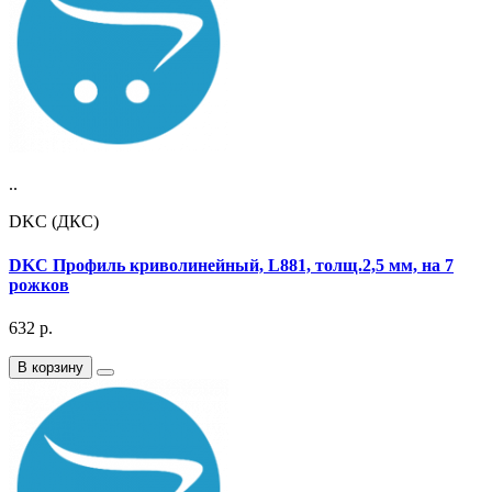
..
DKC (ДКС)
DKC Профиль криволинейный, L881, толщ.2,5 мм, на 7
рожков
632
р.
В корзину