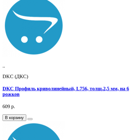
..
DKC (ДКС)
DKC Профиль криволинейный, L756, толщ.2,5 мм, на 6
рожков
609
р.
В корзину