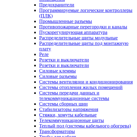
Предохранители
Программируемые логические контроллеры
(ПЛК)
Промышленные разъемы
Противопожарные перегородки и каналы
Пускорегулирующая аппаратура
Распределительные щиты модульные
Распределительные щиты под монтажную
плату
Реле
Розетки и выключатели
Розетки и выключатели
Силовые клеммы
Силовые разъемы
Системы вентиляции и кондиционирования
Системы отопления жилых помещений
Системы передачи данных и
телекоммуникационные системы
Системы сборных шин
Стабилизаторы напряжения
Стяжки, хомуты кабельные
Телекоммуникационные щиты
Теплый пол (системы кабельного обогрева)
Трансформаторы
Трубы для кабеля