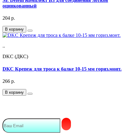
SE Defem Комплект B3 для соединения лотков
оцинкованный
204
р.
В корзину
..
DKC (ДКС)
DKC Крепеж для троса к балке 10-15 мм гориз.монт.
266
р.
В корзину
Подписка на Email рассылку