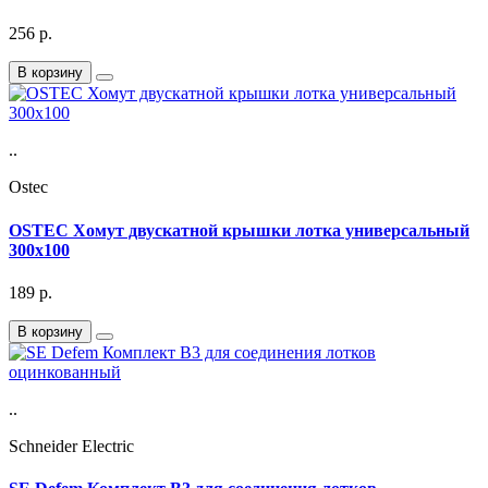
256
р.
В корзину
..
Ostec
OSTEC Хомут двускатной крышки лотка универсальный
300х100
189
р.
В корзину
..
Schneider Electric