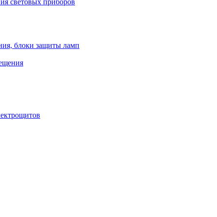
ния световых приборов
ния, блоки защиты ламп
вещения
лектрощитов