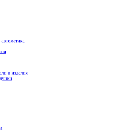
 автоматика
тия
али и изделия
одчики
на