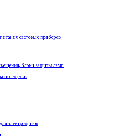
 питания световых приборов
свещения, блоки защиты ламп
ем освещения
 для электрощитов
и