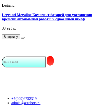
Legrand
Legrand Megaline Комплект батарей для увеличения
времени автономной работы/2 сдвоенный шкаф
33 925
р.
В корзину
Подписка на Email рассылку
Мы в сети
Контакты
+7(999)6752319
admin@asrobots.ru