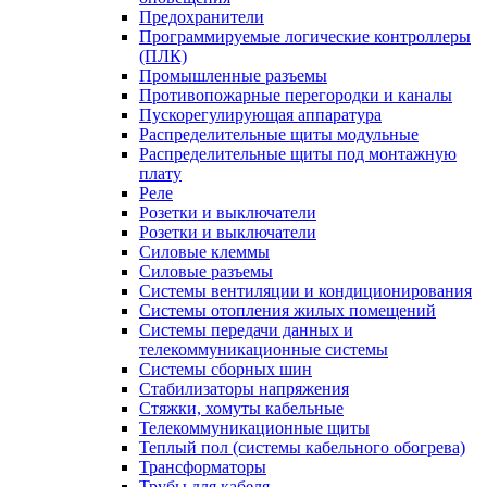
Предохранители
Программируемые логические контроллеры
(ПЛК)
Промышленные разъемы
Противопожарные перегородки и каналы
Пускорегулирующая аппаратура
Распределительные щиты модульные
Распределительные щиты под монтажную
плату
Реле
Розетки и выключатели
Розетки и выключатели
Силовые клеммы
Силовые разъемы
Системы вентиляции и кондиционирования
Системы отопления жилых помещений
Системы передачи данных и
телекоммуникационные системы
Системы сборных шин
Стабилизаторы напряжения
Стяжки, хомуты кабельные
Телекоммуникационные щиты
Теплый пол (системы кабельного обогрева)
Трансформаторы
Трубы для кабеля