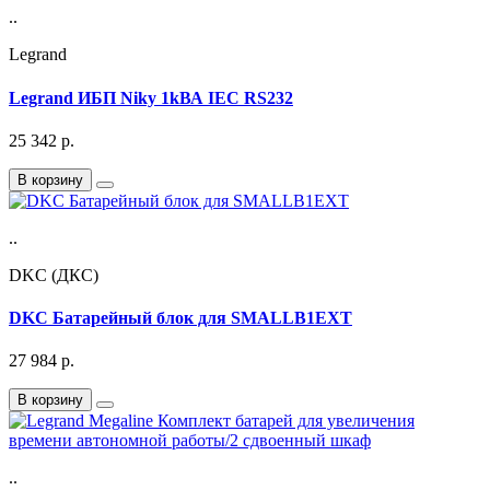
..
Legrand
Legrand ИБП Niky 1kВА IEC RS232
25 342
р.
В корзину
..
DKC (ДКС)
DKC Батарейный блок для SMALLB1EXT
27 984
р.
В корзину
..