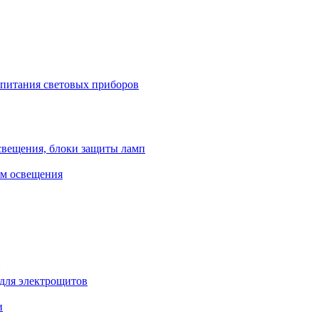
 питания световых приборов
свещения, блоки защиты ламп
ем освещения
 для электрощитов
и