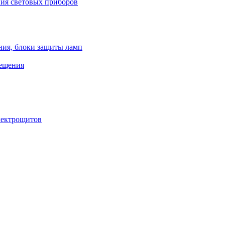
ния световых приборов
ния, блоки защиты ламп
вещения
лектрощитов