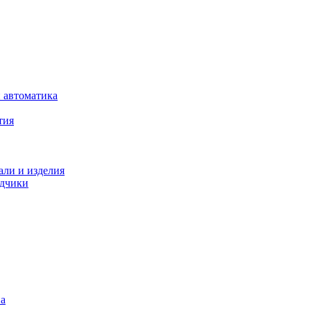
 автоматика
тия
али и изделия
одчики
на