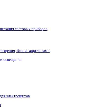
 питания световых приборов
свещения, блоки защиты ламп
ем освещения
 для электрощитов
и