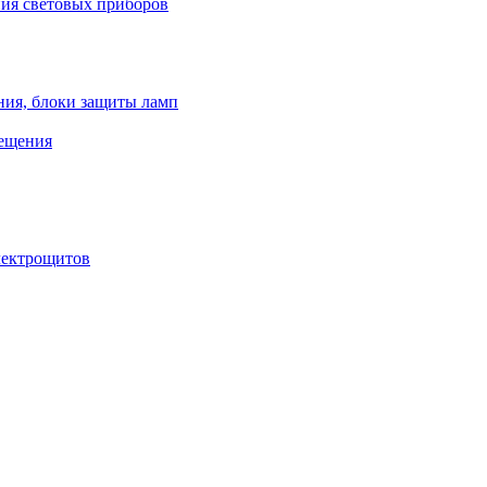
ния световых приборов
ния, блоки защиты ламп
вещения
лектрощитов