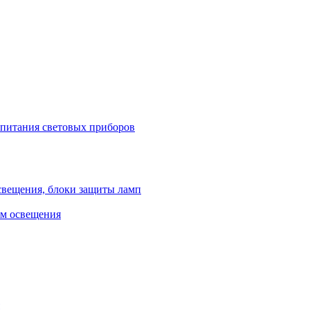
 питания световых приборов
свещения, блоки защиты ламп
ем освещения