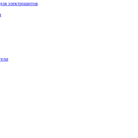
 для электрощитов
и
тели