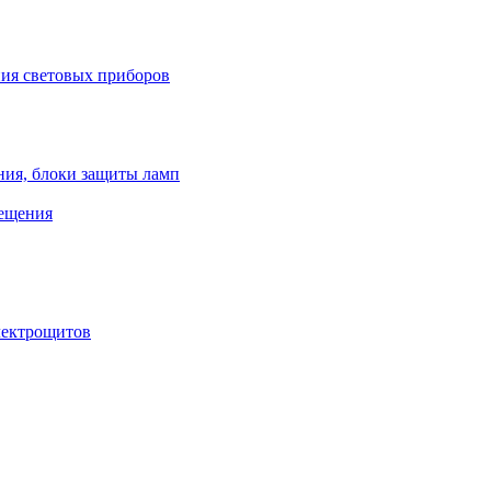
ния световых приборов
ния, блоки защиты ламп
вещения
лектрощитов