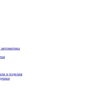
 автоматика
тия
али и изделия
одчики